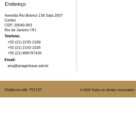
Endereço
Avenida Rio Branco 156 Sala 2837
Centro
CEP: 20040-003
Rio de Janeiro
/ RJ
Telefone:
+55 (21) 2235-2169
+55 (21) 2143-1035
+55 (21) 999797435
Email:
ana@anagerbase.adv.br
Visitas no site:
751727
© 2026 Todos os direitos reservados