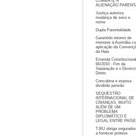
COMBATE À
ALIENAÇÃO PARENT
Justiça autoriza
mudança de sexo e
nome
Dupla Parentalidade
Garantido retorno de
menores à Austrália c
aplicação da Convenç
da Haia
Emenda Constituciona
66/2010 - Fim da
Separação e o Divorci
Direto
Concubina e esposa
dividirão pensão
SEQUESTRO
INTERNACIONAL DE
CRIANÇAS, MUITO
ALÉM DE UM
PROBLEMA
DIPLOMÁTICO E
LEGAL ENTRE PAÍS
TJRJ obriga segurador
a fornecer prótese