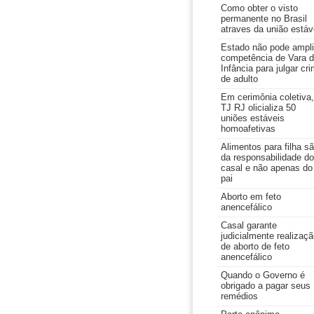
Como obter o visto
permanente no Brasil
atraves da união estáv
Estado não pode ampli
competência de Vara 
Infância para julgar cr
de adulto
Em cerimônia coletiva,
TJ RJ olicializa 50
uniões estáveis
homoafetivas
Alimentos para filha s
da responsabilidade do
casal e não apenas do
pai
Aborto em feto
anencefálico
Casal garante
judicialmente realizaç
de aborto de feto
anencefálico
Quando o Governo é
obrigado a pagar seus
remédios