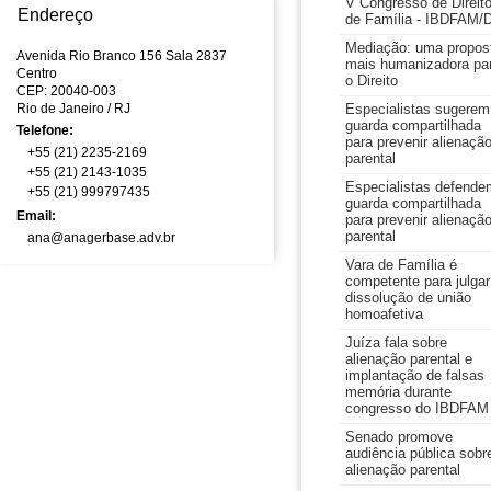
V Congresso de Direit
Endereço
de Família - IBDFAM/
Mediação: uma propos
Avenida Rio Branco 156 Sala 2837
mais humanizadora pa
Centro
o Direito
CEP: 20040-003
Rio de Janeiro
/ RJ
Especialistas sugerem
guarda compartilhada
Telefone:
para prevenir alienaçã
+55 (21) 2235-2169
parental
+55 (21) 2143-1035
Especialistas defende
+55 (21) 999797435
guarda compartilhada
Email:
para prevenir alienaçã
parental
ana@anagerbase.adv.br
Vara de Família é
competente para julgar
dissolução de união
homoafetiva
Juíza fala sobre
alienação parental e
implantação de falsas
memória durante
congresso do IBDFAM
Senado promove
audiência pública sobr
alienação parental