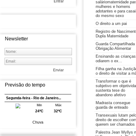
Entrar
saláriomaternidade par
mulheres e homens
adotantes e para casai
do mesmo sexo
O direito a um pai
Registro de Nasciment
Dupla Maternidade
Newsletter
Guarda Compartilhada
Obrigação Alimentar
Ensinando as crianças
odiarem o ex...
Filha ganha na Justiçã
Enviar
o direito de visitar a m
Transformar o que é
Previsão do tempo
subjetivo em objetivid
sustenta tese do
abandono afetivo
Segunda-feira - Rio de Janeiro...
Madrasta consegue
Min
Máx
guarda de enteado
24ºC
32ºC
Transexuais lutam pel
direito de escolher co
Chuva
querem ser chamados
Palestra Jean Wyllys 