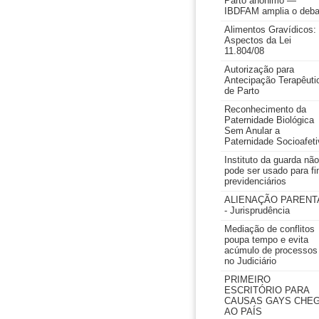
Parto anônimo —
IBDFAM amplia o deba
Alimentos Gravídicos:
Aspectos da Lei
11.804/08
Autorização para
Antecipação Terapêuti
de Parto
Reconhecimento da
Paternidade Biológica
Sem Anular a
Paternidade Socioafeti
Instituto da guarda não
pode ser usado para fi
previdenciários
ALIENAÇÃO PARENT
- Jurisprudência
Mediação de conflitos
poupa tempo e evita
acúmulo de processos
no Judiciário
PRIMEIRO
ESCRITÓRIO PARA
CAUSAS GAYS CHE
AO PAÍS