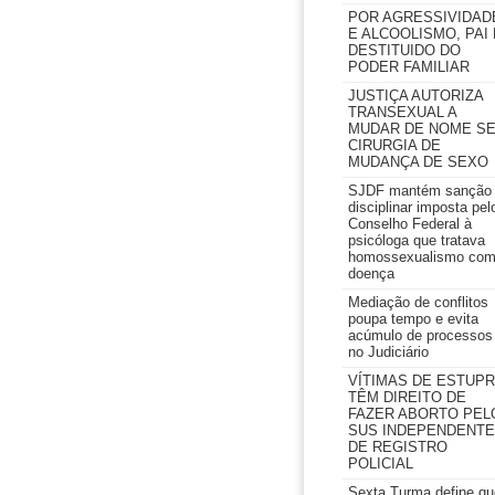
POR AGRESSIVIDAD
E ALCOOLISMO, PAI 
DESTITUIDO DO
PODER FAMILIAR
JUSTIÇA AUTORIZA
TRANSEXUAL A
MUDAR DE NOME S
CIRURGIA DE
MUDANÇA DE SEXO
SJDF mantém sanção
disciplinar imposta pel
Conselho Federal à
psicóloga que tratava
homossexualismo co
doença
Mediação de conflitos
poupa tempo e evita
acúmulo de processos
no Judiciário
VÍTIMAS DE ESTUP
TÊM DIREITO DE
FAZER ABORTO PEL
SUS INDEPENDENTE
DE REGISTRO
POLICIAL
Sexta Turma define qu