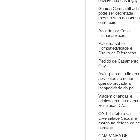
envolvendo casal gay
Guarda Compartilhada
pode ser decretada
mesmo sem consenso
entre pais
Adoção por Casais
Homossexuais
Palestra sobre
Homoafetividade e
Direito às Diferenças
Pedido de Casamento
Gay
Avós prestam aliment
aos netos somente
quando provada a
incapacidade do pai
Viagem crianças e
adolescente ao exterior
Resolução CNJ
OAB: Estatuto da
Diversidade Sexual é
marco na defesa do se
humano
CAMPANHA DE