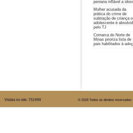
peniana inflável a idos
Mulher acusada da
prática do crime de
subtração de criança o
adolescente é absolvi
pelo TJ
Comarca do Norte de
Minas prioriza lista de
pais habilitados à ado
Visitas no site:
752499
© 2026 Todos os direitos reservados