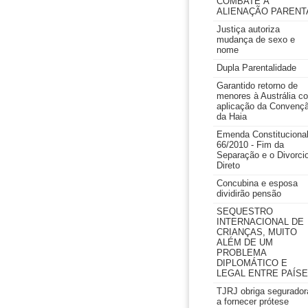
COMBATE À
ALIENAÇÃO PARENT
Justiça autoriza
mudança de sexo e
nome
Dupla Parentalidade
Garantido retorno de
menores à Austrália c
aplicação da Convenç
da Haia
Emenda Constituciona
66/2010 - Fim da
Separação e o Divorci
Direto
Concubina e esposa
dividirão pensão
SEQUESTRO
INTERNACIONAL DE
CRIANÇAS, MUITO
ALÉM DE UM
PROBLEMA
DIPLOMÁTICO E
LEGAL ENTRE PAÍS
TJRJ obriga segurador
a fornecer prótese