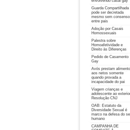
envolvendo casal gay
Guarda Compartilhada
pode ser decretada
mesmo sem consenso
entre pais
Adoção por Casais
Homossexuais
Palestra sobre
Homoafetividade e
Direito às Diferenças
Pedido de Casamento
Gay
Avós prestam aliment
aos netos somente
quando provada a
incapacidade do pai
Viagem crianças e
adolescente ao exterior
Resolução CNJ
OAB: Estatuto da
Diversidade Sexual é
marco na defesa do se
humano
CAMPANHA DE