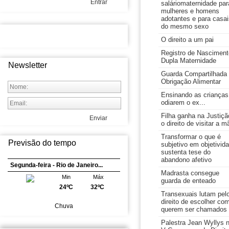
Entrar
saláriomaternidade par
mulheres e homens
adotantes e para casai
do mesmo sexo
O direito a um pai
Registro de Nasciment
Dupla Maternidade
Newsletter
Guarda Compartilhada
Obrigação Alimentar
Ensinando as crianças
odiarem o ex...
Filha ganha na Justiçã
Enviar
o direito de visitar a m
Transformar o que é
Previsão do tempo
subjetivo em objetivid
sustenta tese do
abandono afetivo
Segunda-feira - Rio de Janeiro...
Madrasta consegue
Min
Máx
guarda de enteado
24ºC
32ºC
Transexuais lutam pel
direito de escolher co
Chuva
querem ser chamados
Palestra Jean Wyllys 