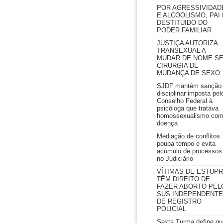
POR AGRESSIVIDAD
E ALCOOLISMO, PAI 
DESTITUIDO DO
PODER FAMILIAR
JUSTIÇA AUTORIZA
TRANSEXUAL A
MUDAR DE NOME S
CIRURGIA DE
MUDANÇA DE SEXO
SJDF mantém sanção
disciplinar imposta pel
Conselho Federal à
psicóloga que tratava
homossexualismo co
doença
Mediação de conflitos
poupa tempo e evita
acúmulo de processos
no Judiciário
VÍTIMAS DE ESTUP
TÊM DIREITO DE
FAZER ABORTO PEL
SUS INDEPENDENTE
DE REGISTRO
POLICIAL
Sexta Turma define qu