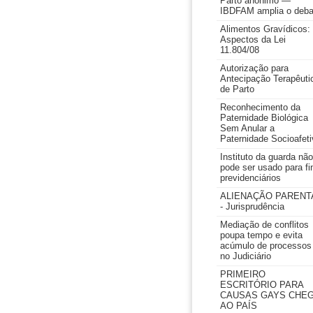
Parto anônimo —
IBDFAM amplia o deba
Alimentos Gravídicos:
Aspectos da Lei
11.804/08
Autorização para
Antecipação Terapêuti
de Parto
Reconhecimento da
Paternidade Biológica
Sem Anular a
Paternidade Socioafeti
Instituto da guarda não
pode ser usado para fi
previdenciários
ALIENAÇÃO PARENT
- Jurisprudência
Mediação de conflitos
poupa tempo e evita
acúmulo de processos
no Judiciário
PRIMEIRO
ESCRITÓRIO PARA
CAUSAS GAYS CHE
AO PAÍS