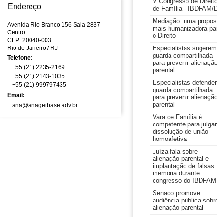
V Congresso de Direit
Endereço
de Família - IBDFAM/
Mediação: uma propos
Avenida Rio Branco 156 Sala 2837
mais humanizadora pa
Centro
o Direito
CEP: 20040-003
Rio de Janeiro
/ RJ
Especialistas sugerem
guarda compartilhada
Telefone:
para prevenir alienaçã
+55 (21) 2235-2169
parental
+55 (21) 2143-1035
Especialistas defende
+55 (21) 999797435
guarda compartilhada
Email:
para prevenir alienaçã
parental
ana@anagerbase.adv.br
Vara de Família é
competente para julgar
dissolução de união
homoafetiva
Juíza fala sobre
alienação parental e
implantação de falsas
memória durante
congresso do IBDFAM
Senado promove
audiência pública sobr
alienação parental