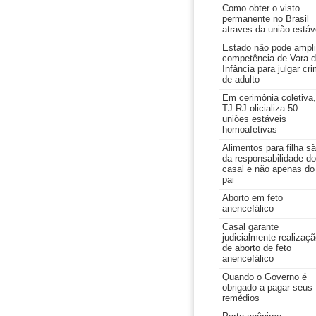
Como obter o visto
permanente no Brasil
atraves da união estáv
Estado não pode ampli
competência de Vara 
Infância para julgar cr
de adulto
Em cerimônia coletiva,
TJ RJ olicializa 50
uniões estáveis
homoafetivas
Alimentos para filha s
da responsabilidade do
casal e não apenas do
pai
Aborto em feto
anencefálico
Casal garante
judicialmente realizaç
de aborto de feto
anencefálico
Quando o Governo é
obrigado a pagar seus
remédios