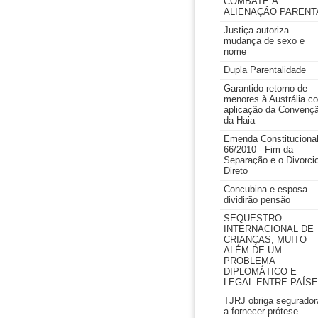
COMBATE À
ALIENAÇÃO PARENT
Justiça autoriza
mudança de sexo e
nome
Dupla Parentalidade
Garantido retorno de
menores à Austrália c
aplicação da Convenç
da Haia
Emenda Constituciona
66/2010 - Fim da
Separação e o Divorci
Direto
Concubina e esposa
dividirão pensão
SEQUESTRO
INTERNACIONAL DE
CRIANÇAS, MUITO
ALÉM DE UM
PROBLEMA
DIPLOMÁTICO E
LEGAL ENTRE PAÍS
TJRJ obriga segurador
a fornecer prótese