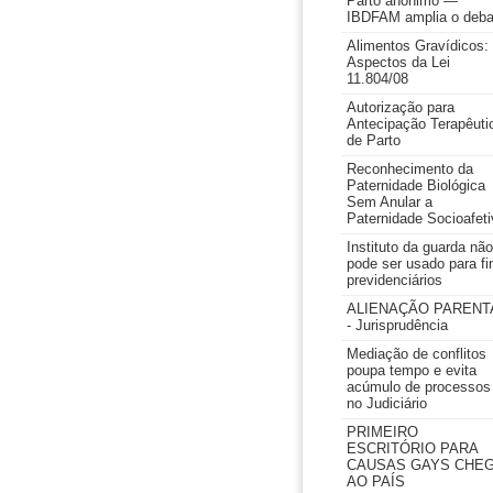
Parto anônimo —
IBDFAM amplia o deba
Alimentos Gravídicos:
Aspectos da Lei
11.804/08
Autorização para
Antecipação Terapêuti
de Parto
Reconhecimento da
Paternidade Biológica
Sem Anular a
Paternidade Socioafeti
Instituto da guarda não
pode ser usado para fi
previdenciários
ALIENAÇÃO PARENT
- Jurisprudência
Mediação de conflitos
poupa tempo e evita
acúmulo de processos
no Judiciário
PRIMEIRO
ESCRITÓRIO PARA
CAUSAS GAYS CHE
AO PAÍS