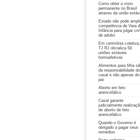
Como obter o visto
permanente no Brasil
atraves da união estáv
Estado não pode ampli
competência de Vara 
Infância para julgar cr
de adulto
Em cerimônia coletiva,
TJ RJ olicializa 50
uniões estáveis
homoafetivas
Alimentos para filha s
da responsabilidade do
casal e não apenas do
pai
Aborto em feto
anencefálico
Casal garante
judicialmente realizaç
de aborto de feto
anencefálico
Quando o Governo é
obrigado a pagar seus
remédios