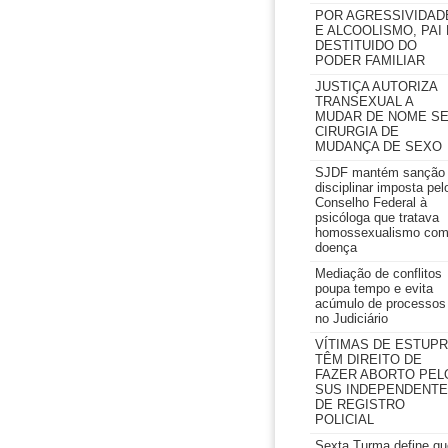
POR AGRESSIVIDAD
E ALCOOLISMO, PAI 
DESTITUIDO DO
PODER FAMILIAR
JUSTIÇA AUTORIZA
TRANSEXUAL A
MUDAR DE NOME S
CIRURGIA DE
MUDANÇA DE SEXO
SJDF mantém sanção
disciplinar imposta pel
Conselho Federal à
psicóloga que tratava
homossexualismo co
doença
Mediação de conflitos
poupa tempo e evita
acúmulo de processos
no Judiciário
VÍTIMAS DE ESTUP
TÊM DIREITO DE
FAZER ABORTO PEL
SUS INDEPENDENTE
DE REGISTRO
POLICIAL
Sexta Turma define qu