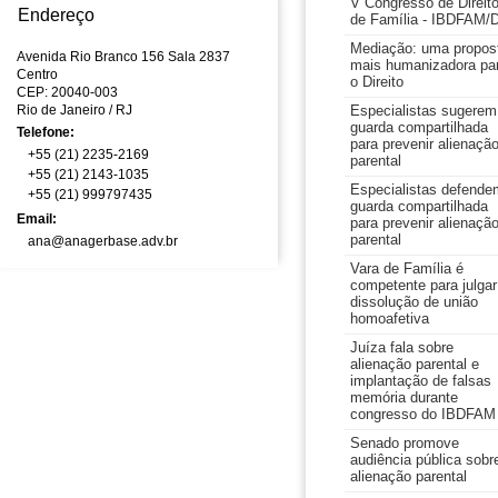
V Congresso de Direit
Endereço
de Família - IBDFAM/
Mediação: uma propos
Avenida Rio Branco 156 Sala 2837
mais humanizadora pa
Centro
o Direito
CEP: 20040-003
Rio de Janeiro
/ RJ
Especialistas sugerem
guarda compartilhada
Telefone:
para prevenir alienaçã
+55 (21) 2235-2169
parental
+55 (21) 2143-1035
Especialistas defende
+55 (21) 999797435
guarda compartilhada
Email:
para prevenir alienaçã
parental
ana@anagerbase.adv.br
Vara de Família é
competente para julgar
dissolução de união
homoafetiva
Juíza fala sobre
alienação parental e
implantação de falsas
memória durante
congresso do IBDFAM
Senado promove
audiência pública sobr
alienação parental