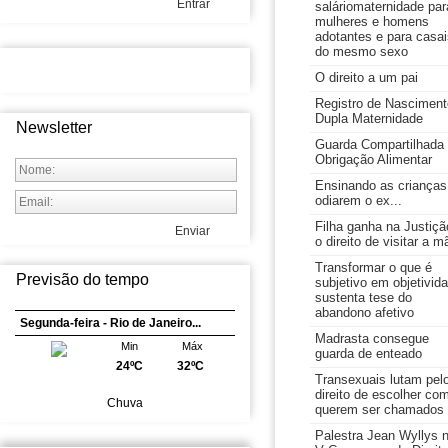
Entrar
saláriomaternidade par
mulheres e homens
adotantes e para casai
do mesmo sexo
O direito a um pai
Registro de Nasciment
Dupla Maternidade
Newsletter
Guarda Compartilhada
Obrigação Alimentar
Ensinando as crianças
odiarem o ex...
Filha ganha na Justiçã
Enviar
o direito de visitar a m
Transformar o que é
Previsão do tempo
subjetivo em objetivid
sustenta tese do
abandono afetivo
Segunda-feira - Rio de Janeiro...
Madrasta consegue
Min
Máx
guarda de enteado
24ºC
32ºC
Transexuais lutam pel
direito de escolher co
Chuva
querem ser chamados
Palestra Jean Wyllys 