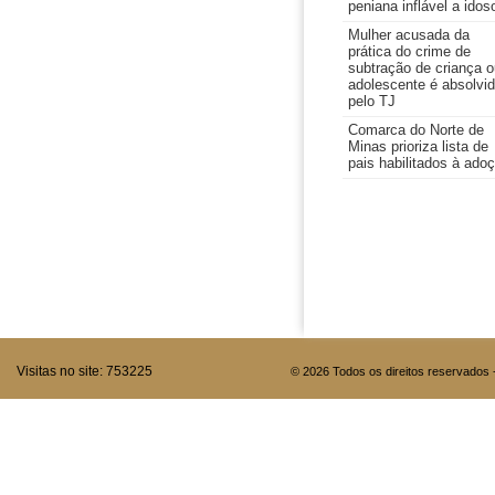
peniana inflável a idos
Mulher acusada da
prática do crime de
subtração de criança o
adolescente é absolvi
pelo TJ
Comarca do Norte de
Minas prioriza lista de
pais habilitados à ado
Visitas no site:
753225
© 2026 Todos os direitos reservados