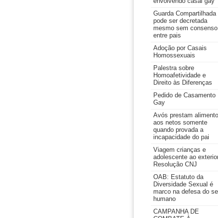
envolvendo casal gay
Guarda Compartilhada
pode ser decretada
mesmo sem consenso
entre pais
Adoção por Casais
Homossexuais
Palestra sobre
Homoafetividade e
Direito às Diferenças
Pedido de Casamento
Gay
Avós prestam aliment
aos netos somente
quando provada a
incapacidade do pai
Viagem crianças e
adolescente ao exterior
Resolução CNJ
OAB: Estatuto da
Diversidade Sexual é
marco na defesa do se
humano
CAMPANHA DE