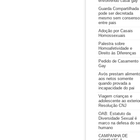
envolvendo casal gay
Guarda Compartilhada
pode ser decretada
mesmo sem consenso
entre pais
Adoção por Casais
Homossexuais
Palestra sobre
Homoafetividade e
Direito às Diferenças
Pedido de Casamento
Gay
Avós prestam aliment
aos netos somente
quando provada a
incapacidade do pai
Viagem crianças e
adolescente ao exterior
Resolução CNJ
OAB: Estatuto da
Diversidade Sexual é
marco na defesa do se
humano
CAMPANHA DE