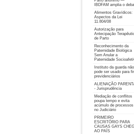
Parto anônimo —
IBDFAM amplia o deba
Alimentos Gravídicos:
Aspectos da Lei
11.804/08
Autorização para
Antecipação Terapêuti
de Parto
Reconhecimento da
Paternidade Biológica
Sem Anular a
Paternidade Socioafeti
Instituto da guarda não
pode ser usado para fi
previdenciários
ALIENAÇÃO PARENT
- Jurisprudência
Mediação de conflitos
poupa tempo e evita
acúmulo de processos
no Judiciário
PRIMEIRO
ESCRITÓRIO PARA
CAUSAS GAYS CHE
AO PAÍS