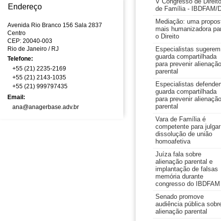
V Congresso de Direit
Endereço
de Família - IBDFAM/
Mediação: uma propos
Avenida Rio Branco 156 Sala 2837
mais humanizadora pa
Centro
o Direito
CEP: 20040-003
Rio de Janeiro
/ RJ
Especialistas sugerem
guarda compartilhada
Telefone:
para prevenir alienaçã
+55 (21) 2235-2169
parental
+55 (21) 2143-1035
Especialistas defende
+55 (21) 999797435
guarda compartilhada
Email:
para prevenir alienaçã
parental
ana@anagerbase.adv.br
Vara de Família é
competente para julgar
dissolução de união
homoafetiva
Juíza fala sobre
alienação parental e
implantação de falsas
memória durante
congresso do IBDFAM
Senado promove
audiência pública sobr
alienação parental