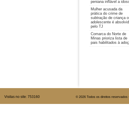
peniana inflável a idos
Mulher acusada da
prática do crime de
subtração de criança o
adolescente é absolvi
pelo TJ
Comarca do Norte de
Minas prioriza lista de
pais habilitados à ado
Visitas no site:
753160
© 2026 Todos os direitos reservados