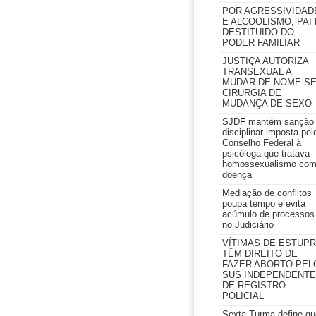
POR AGRESSIVIDAD
E ALCOOLISMO, PAI 
DESTITUIDO DO
PODER FAMILIAR
JUSTIÇA AUTORIZA
TRANSEXUAL A
MUDAR DE NOME S
CIRURGIA DE
MUDANÇA DE SEXO
SJDF mantém sanção
disciplinar imposta pel
Conselho Federal à
psicóloga que tratava
homossexualismo co
doença
Mediação de conflitos
poupa tempo e evita
acúmulo de processos
no Judiciário
VÍTIMAS DE ESTUP
TÊM DIREITO DE
FAZER ABORTO PEL
SUS INDEPENDENTE
DE REGISTRO
POLICIAL
Sexta Turma define qu