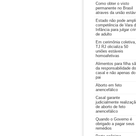
Como obter o visto
permanente no Brasil
atraves da união estáv
Estado não pode ampli
competência de Vara 
Infância para julgar cr
de adulto
Em cerimônia coletiva,
TJ RJ olicializa 50
uniões estáveis
homoafetivas
Alimentos para filha s
da responsabilidade do
casal e não apenas do
pai
Aborto em feto
anencefálico
Casal garante
judicialmente realizaç
de aborto de feto
anencefálico
Quando o Governo é
obrigado a pagar seus
remédios