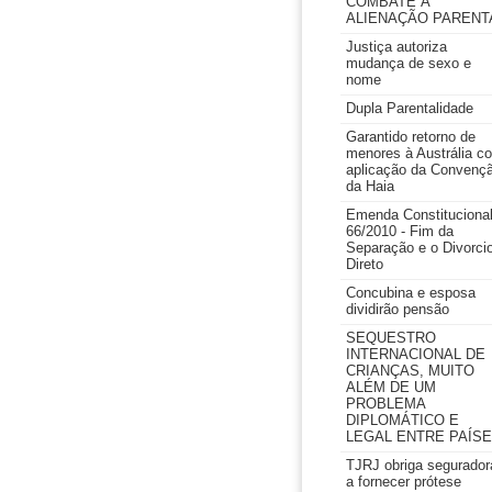
COMBATE À
ALIENAÇÃO PARENT
Justiça autoriza
mudança de sexo e
nome
Dupla Parentalidade
Garantido retorno de
menores à Austrália c
aplicação da Convenç
da Haia
Emenda Constituciona
66/2010 - Fim da
Separação e o Divorci
Direto
Concubina e esposa
dividirão pensão
SEQUESTRO
INTERNACIONAL DE
CRIANÇAS, MUITO
ALÉM DE UM
PROBLEMA
DIPLOMÁTICO E
LEGAL ENTRE PAÍS
TJRJ obriga segurador
a fornecer prótese