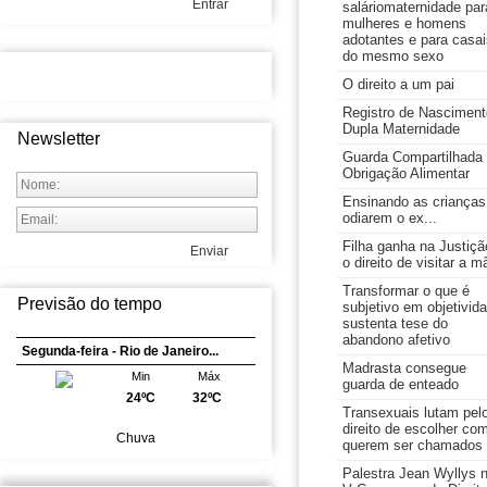
Entrar
saláriomaternidade par
mulheres e homens
adotantes e para casai
do mesmo sexo
O direito a um pai
Registro de Nasciment
Dupla Maternidade
Newsletter
Guarda Compartilhada
Obrigação Alimentar
Ensinando as crianças
odiarem o ex...
Filha ganha na Justiçã
Enviar
o direito de visitar a m
Transformar o que é
Previsão do tempo
subjetivo em objetivid
sustenta tese do
abandono afetivo
Segunda-feira - Rio de Janeiro...
Madrasta consegue
Min
Máx
guarda de enteado
24ºC
32ºC
Transexuais lutam pel
direito de escolher co
Chuva
querem ser chamados
Palestra Jean Wyllys 