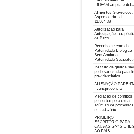
Parto anônimo —
IBDFAM amplia o deba
Alimentos Gravídicos:
Aspectos da Lei
11.804/08
Autorização para
Antecipação Terapêuti
de Parto
Reconhecimento da
Paternidade Biológica
Sem Anular a
Paternidade Socioafeti
Instituto da guarda não
pode ser usado para fi
previdenciários
ALIENAÇÃO PARENT
- Jurisprudência
Mediação de conflitos
poupa tempo e evita
acúmulo de processos
no Judiciário
PRIMEIRO
ESCRITÓRIO PARA
CAUSAS GAYS CHE
AO PAÍS