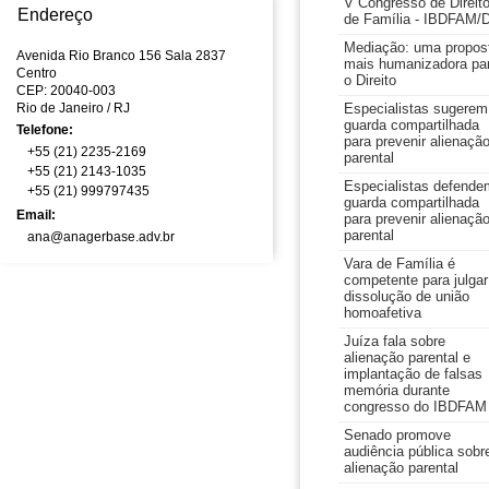
V Congresso de Direit
Endereço
de Família - IBDFAM/
Mediação: uma propos
Avenida Rio Branco 156 Sala 2837
mais humanizadora pa
Centro
o Direito
CEP: 20040-003
Rio de Janeiro
/ RJ
Especialistas sugerem
guarda compartilhada
Telefone:
para prevenir alienaçã
+55 (21) 2235-2169
parental
+55 (21) 2143-1035
Especialistas defende
+55 (21) 999797435
guarda compartilhada
Email:
para prevenir alienaçã
parental
ana@anagerbase.adv.br
Vara de Família é
competente para julgar
dissolução de união
homoafetiva
Juíza fala sobre
alienação parental e
implantação de falsas
memória durante
congresso do IBDFAM
Senado promove
audiência pública sobr
alienação parental