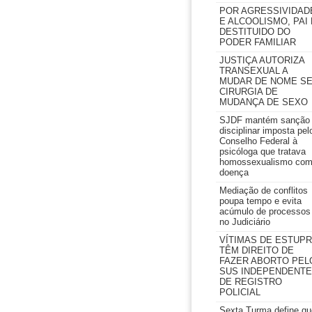
POR AGRESSIVIDAD
E ALCOOLISMO, PAI 
DESTITUIDO DO
PODER FAMILIAR
JUSTIÇA AUTORIZA
TRANSEXUAL A
MUDAR DE NOME S
CIRURGIA DE
MUDANÇA DE SEXO
SJDF mantém sanção
disciplinar imposta pel
Conselho Federal à
psicóloga que tratava
homossexualismo co
doença
Mediação de conflitos
poupa tempo e evita
acúmulo de processos
no Judiciário
VÍTIMAS DE ESTUP
TÊM DIREITO DE
FAZER ABORTO PEL
SUS INDEPENDENTE
DE REGISTRO
POLICIAL
Sexta Turma define qu