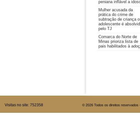
peniana inflável a idos
Mulher acusada da
prática do crime de
subtração de criança o
adolescente é absolvi
pelo TJ
Comarca do Norte de
Minas prioriza lista de
pais habilitados à ado
Visitas no site:
752358
© 2026 Todos os direitos reservados