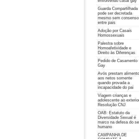
envolvendo casal gay
Guarda Compartilhada
pode ser decretada
mesmo sem consenso
entre pais
Adoção por Casais
Homossexuais
Palestra sobre
Homoafetividade e
Direito às Diferenças
Pedido de Casamento
Gay
Avós prestam aliment
aos netos somente
quando provada a
incapacidade do pai
Viagem crianças e
adolescente ao exterior
Resolução CNJ
OAB: Estatuto da
Diversidade Sexual é
marco na defesa do se
humano
CAMPANHA DE