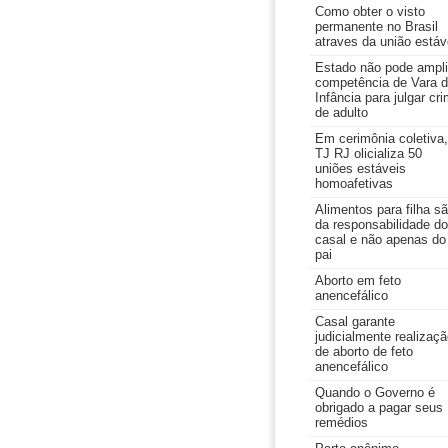
Como obter o visto
permanente no Brasil
atraves da união estáv
Estado não pode ampli
competência de Vara 
Infância para julgar cr
de adulto
Em cerimônia coletiva,
TJ RJ olicializa 50
uniões estáveis
homoafetivas
Alimentos para filha s
da responsabilidade do
casal e não apenas do
pai
Aborto em feto
anencefálico
Casal garante
judicialmente realizaç
de aborto de feto
anencefálico
Quando o Governo é
obrigado a pagar seus
remédios