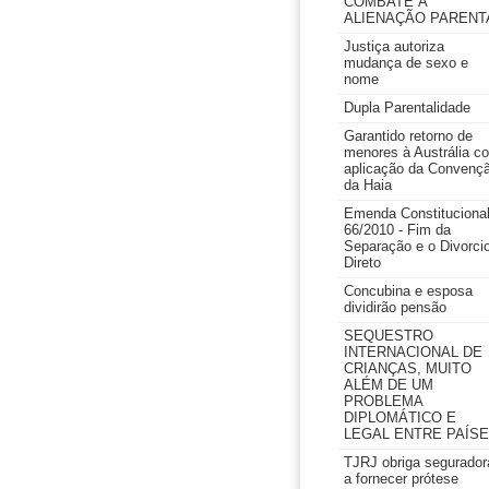
COMBATE À
ALIENAÇÃO PARENT
Justiça autoriza
mudança de sexo e
nome
Dupla Parentalidade
Garantido retorno de
menores à Austrália c
aplicação da Convenç
da Haia
Emenda Constituciona
66/2010 - Fim da
Separação e o Divorci
Direto
Concubina e esposa
dividirão pensão
SEQUESTRO
INTERNACIONAL DE
CRIANÇAS, MUITO
ALÉM DE UM
PROBLEMA
DIPLOMÁTICO E
LEGAL ENTRE PAÍS
TJRJ obriga segurador
a fornecer prótese