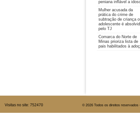
peniana inflável a idos
Mulher acusada da
prática do crime de
subtração de criança o
adolescente é absolvi
pelo TJ
Comarca do Norte de
Minas prioriza lista de
pais habilitados à ado
Visitas no site:
752470
© 2026 Todos os direitos reservados