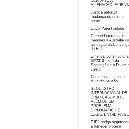
COMBATE À
ALIENAÇÃO PARENT
Justiça autoriza
mudança de sexo e
nome
Dupla Parentalidade
Garantido retorno de
menores à Austrália c
aplicação da Convenç
da Haia
Emenda Constituciona
66/2010 - Fim da
Separação e o Divorci
Direto
Concubina e esposa
dividirão pensão
SEQUESTRO
INTERNACIONAL DE
CRIANÇAS, MUITO
ALÉM DE UM
PROBLEMA
DIPLOMÁTICO E
LEGAL ENTRE PAÍS
TJRJ obriga segurador
a fornecer prótese