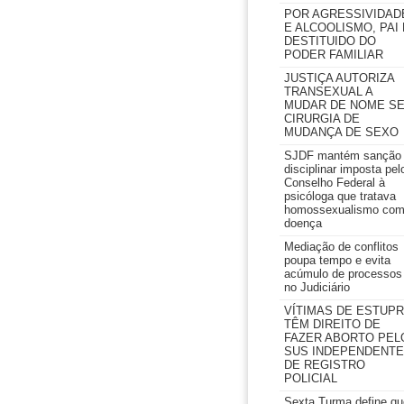
POR AGRESSIVIDAD
E ALCOOLISMO, PAI 
DESTITUIDO DO
PODER FAMILIAR
JUSTIÇA AUTORIZA
TRANSEXUAL A
MUDAR DE NOME S
CIRURGIA DE
MUDANÇA DE SEXO
SJDF mantém sanção
disciplinar imposta pel
Conselho Federal à
psicóloga que tratava
homossexualismo co
doença
Mediação de conflitos
poupa tempo e evita
acúmulo de processos
no Judiciário
VÍTIMAS DE ESTUP
TÊM DIREITO DE
FAZER ABORTO PEL
SUS INDEPENDENTE
DE REGISTRO
POLICIAL
Sexta Turma define qu