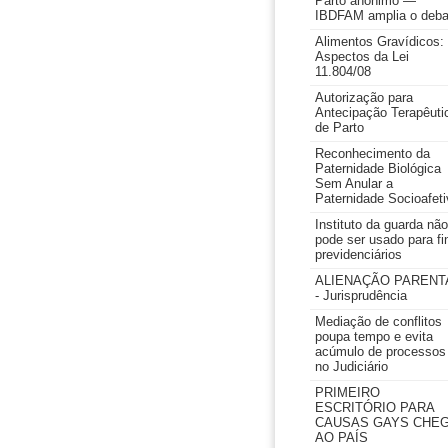
Parto anônimo —
IBDFAM amplia o deba
Alimentos Gravídicos:
Aspectos da Lei
11.804/08
Autorização para
Antecipação Terapêuti
de Parto
Reconhecimento da
Paternidade Biológica
Sem Anular a
Paternidade Socioafeti
Instituto da guarda não
pode ser usado para fi
previdenciários
ALIENAÇÃO PARENT
- Jurisprudência
Mediação de conflitos
poupa tempo e evita
acúmulo de processos
no Judiciário
PRIMEIRO
ESCRITÓRIO PARA
CAUSAS GAYS CHE
AO PAÍS