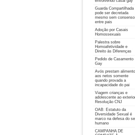
envolvendo casal gay
Guarda Compartilhada
pode ser decretada
mesmo sem consenso
entre pais
Adoção por Casais
Homossexuais
Palestra sobre
Homoafetividade e
Direito às Diferenças
Pedido de Casamento
Gay
Avós prestam aliment
aos netos somente
quando provada a
incapacidade do pai
Viagem crianças e
adolescente ao exterior
Resolução CNJ
OAB: Estatuto da
Diversidade Sexual é
marco na defesa do se
humano
CAMPANHA DE