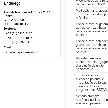
V Congresso de Direit
Endereço
de Família - IBDFAM/
Mediação: uma propos
Avenida Rio Branco 156 Sala 2837
mais humanizadora pa
Centro
o Direito
CEP: 20040-003
Rio de Janeiro
/ RJ
Especialistas sugerem
guarda compartilhada
Telefone:
para prevenir alienaçã
+55 (21) 2235-2169
parental
+55 (21) 2143-1035
Especialistas defende
+55 (21) 999797435
guarda compartilhada
Email:
para prevenir alienaçã
parental
ana@anagerbase.adv.br
Vara de Família é
competente para julgar
dissolução de união
homoafetiva
Juíza fala sobre
alienação parental e
implantação de falsas
memória durante
congresso do IBDFAM
Senado promove
audiência pública sobr
alienação parental