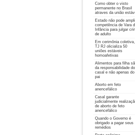
Como obter o visto
permanente no Brasil
atraves da união estáv
Estado não pode ampli
competência de Vara 
Infância para julgar cr
de adulto
Em cerimônia coletiva,
TJ RJ olicializa 50
uniões estáveis
homoafetivas
Alimentos para filha s
da responsabilidade do
casal e não apenas do
pai
Aborto em feto
anencefálico
Casal garante
judicialmente realizaç
de aborto de feto
anencefálico
Quando o Governo é
obrigado a pagar seus
remédios