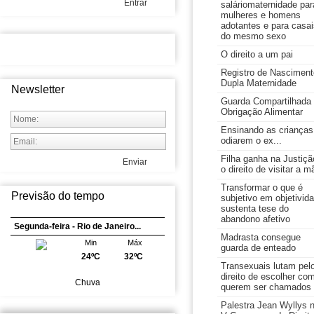
Entrar
saláriomaternidade par
mulheres e homens
adotantes e para casai
do mesmo sexo
O direito a um pai
Registro de Nasciment
Dupla Maternidade
Newsletter
Guarda Compartilhada
Obrigação Alimentar
Ensinando as crianças
odiarem o ex...
Filha ganha na Justiçã
Enviar
o direito de visitar a m
Transformar o que é
Previsão do tempo
subjetivo em objetivid
sustenta tese do
abandono afetivo
Segunda-feira - Rio de Janeiro...
Madrasta consegue
Min
Máx
guarda de enteado
24ºC
32ºC
Transexuais lutam pel
direito de escolher co
Chuva
querem ser chamados
Palestra Jean Wyllys 