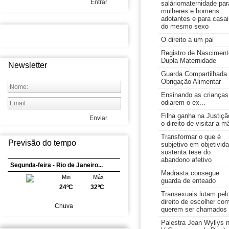
Entrar
saláriomaternidade par
mulheres e homens
adotantes e para casai
do mesmo sexo
O direito a um pai
Registro de Nasciment
Dupla Maternidade
Newsletter
Guarda Compartilhada
Obrigação Alimentar
Ensinando as crianças
odiarem o ex...
Filha ganha na Justiçã
Enviar
o direito de visitar a m
Transformar o que é
Previsão do tempo
subjetivo em objetivid
sustenta tese do
abandono afetivo
Segunda-feira - Rio de Janeiro...
Madrasta consegue
Min
Máx
guarda de enteado
24ºC
32ºC
Transexuais lutam pel
direito de escolher co
Chuva
querem ser chamados
Palestra Jean Wyllys 