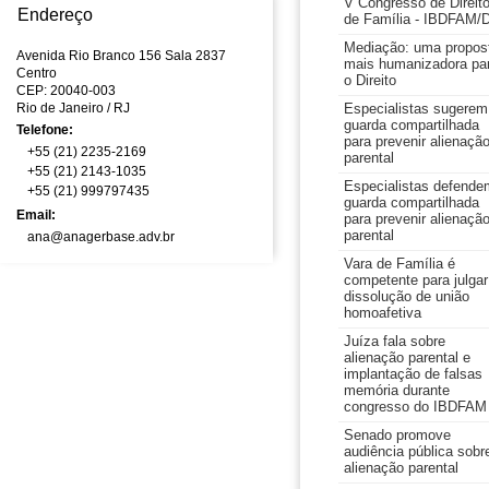
V Congresso de Direit
Endereço
de Família - IBDFAM/
Mediação: uma propos
Avenida Rio Branco 156 Sala 2837
mais humanizadora pa
Centro
o Direito
CEP: 20040-003
Rio de Janeiro
/ RJ
Especialistas sugerem
guarda compartilhada
Telefone:
para prevenir alienaçã
+55 (21) 2235-2169
parental
+55 (21) 2143-1035
Especialistas defende
+55 (21) 999797435
guarda compartilhada
Email:
para prevenir alienaçã
parental
ana@anagerbase.adv.br
Vara de Família é
competente para julgar
dissolução de união
homoafetiva
Juíza fala sobre
alienação parental e
implantação de falsas
memória durante
congresso do IBDFAM
Senado promove
audiência pública sobr
alienação parental