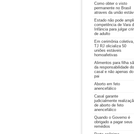
Como obter o visto
permanente no Brasil
atraves da união estáv
Estado não pode ampli
competência de Vara 
Infância para julgar cr
de adulto
Em cerimônia coletiva,
TJ RJ olicializa 50
uniões estáveis
homoafetivas
Alimentos para filha s
da responsabilidade do
casal e não apenas do
pai
Aborto em feto
anencefálico
Casal garante
judicialmente realizaç
de aborto de feto
anencefálico
Quando o Governo é
obrigado a pagar seus
remédios