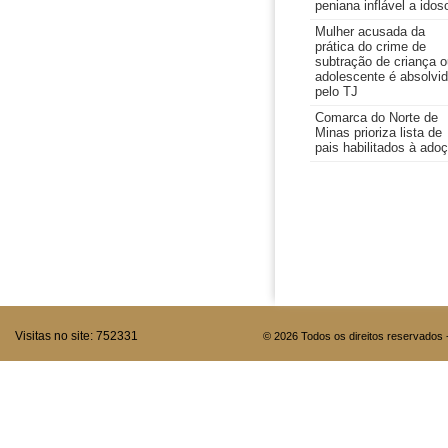
peniana inflável a idos
Mulher acusada da
prática do crime de
subtração de criança o
adolescente é absolvi
pelo TJ
Comarca do Norte de
Minas prioriza lista de
pais habilitados à ado
Visitas no site:
752331
© 2026 Todos os direitos reservados