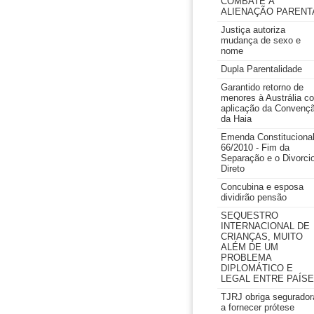
COMBATE À
ALIENAÇÃO PARENT
Justiça autoriza
mudança de sexo e
nome
Dupla Parentalidade
Garantido retorno de
menores à Austrália c
aplicação da Convenç
da Haia
Emenda Constituciona
66/2010 - Fim da
Separação e o Divorci
Direto
Concubina e esposa
dividirão pensão
SEQUESTRO
INTERNACIONAL DE
CRIANÇAS, MUITO
ALÉM DE UM
PROBLEMA
DIPLOMÁTICO E
LEGAL ENTRE PAÍS
TJRJ obriga segurador
a fornecer prótese