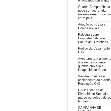
envolvendo casal gay
Guarda Compartilhada
pode ser decretada
mesmo sem consenso
entre pais
Adoção por Casais
Homossexuais
Palestra sobre
Homoafetividade e
Direito às Diferenças
Pedido de Casamento
Gay
Avós prestam aliment
aos netos somente
quando provada a
incapacidade do pai
Viagem crianças e
adolescente ao exterior
Resolução CNJ
OAB: Estatuto da
Diversidade Sexual é
marco na defesa do se
humano
CAMPANHA DE