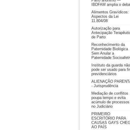
Parto anônimo —
IBDFAM amplia o deba
Alimentos Gravídicos:
Aspectos da Lei
11.804/08
Autorização para
Antecipação Terapêuti
de Parto
Reconhecimento da
Paternidade Biológica
Sem Anular a
Paternidade Socioafeti
Instituto da guarda não
pode ser usado para fi
previdenciários
ALIENAÇÃO PARENT
- Jurisprudência
Mediação de conflitos
poupa tempo e evita
acúmulo de processos
no Judiciário
PRIMEIRO
ESCRITÓRIO PARA
CAUSAS GAYS CHE
AO PAÍS