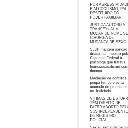
POR AGRESSIVIDAD
E ALCOOLISMO, PAI 
DESTITUIDO DO
PODER FAMILIAR
JUSTIÇA AUTORIZA
TRANSEXUAL A
MUDAR DE NOME S
CIRURGIA DE
MUDANÇA DE SEXO
SJDF mantém sanção
disciplinar imposta pel
Conselho Federal à
psicóloga que tratava
homossexualismo co
doença
Mediação de conflitos
poupa tempo e evita
acúmulo de processos
no Judiciário
VÍTIMAS DE ESTUP
TÊM DIREITO DE
FAZER ABORTO PEL
SUS INDEPENDENTE
DE REGISTRO
POLICIAL
Sexta Turma define qu