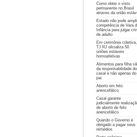
Como obter o visto
permanente no Brasil
atraves da união estáv
Estado não pode ampli
competência de Vara 
Infância para julgar cr
de adulto
Em cerimônia coletiva,
TJ RJ olicializa 50
uniões estáveis
homoafetivas
Alimentos para filha s
da responsabilidade do
casal e não apenas do
pai
Aborto em feto
anencefálico
Casal garante
judicialmente realizaç
de aborto de feto
anencefálico
Quando o Governo é
obrigado a pagar seus
remédios