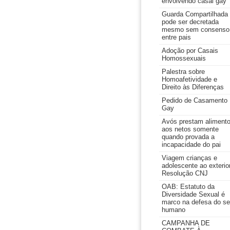
envolvendo casal gay
Guarda Compartilhada
pode ser decretada
mesmo sem consenso
entre pais
Adoção por Casais
Homossexuais
Palestra sobre
Homoafetividade e
Direito às Diferenças
Pedido de Casamento
Gay
Avós prestam aliment
aos netos somente
quando provada a
incapacidade do pai
Viagem crianças e
adolescente ao exterior
Resolução CNJ
OAB: Estatuto da
Diversidade Sexual é
marco na defesa do se
humano
CAMPANHA DE