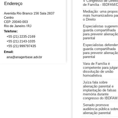
V Congresso de Direit
Endereço
de Família - IBDFAM/
Mediação: uma propos
Avenida Rio Branco 156 Sala 2837
mais humanizadora pa
Centro
o Direito
CEP: 20040-003
Rio de Janeiro
/ RJ
Especialistas sugerem
guarda compartilhada
Telefone:
para prevenir alienaçã
+55 (21) 2235-2169
parental
+55 (21) 2143-1035
Especialistas defende
+55 (21) 999797435
guarda compartilhada
Email:
para prevenir alienaçã
parental
ana@anagerbase.adv.br
Vara de Família é
competente para julgar
dissolução de união
homoafetiva
Juíza fala sobre
alienação parental e
implantação de falsas
memória durante
congresso do IBDFAM
Senado promove
audiência pública sobr
alienação parental