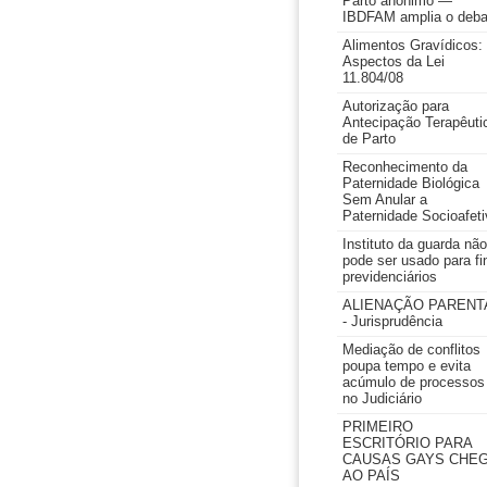
Parto anônimo —
IBDFAM amplia o deba
Alimentos Gravídicos:
Aspectos da Lei
11.804/08
Autorização para
Antecipação Terapêuti
de Parto
Reconhecimento da
Paternidade Biológica
Sem Anular a
Paternidade Socioafeti
Instituto da guarda não
pode ser usado para fi
previdenciários
ALIENAÇÃO PARENT
- Jurisprudência
Mediação de conflitos
poupa tempo e evita
acúmulo de processos
no Judiciário
PRIMEIRO
ESCRITÓRIO PARA
CAUSAS GAYS CHE
AO PAÍS