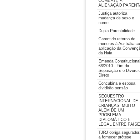
COMBATE À
ALIENAÇÃO PARENT
Justiça autoriza
mudança de sexo e
nome
Dupla Parentalidade
Garantido retorno de
menores à Austrália c
aplicação da Convenç
da Haia
Emenda Constituciona
66/2010 - Fim da
Separação e o Divorci
Direto
Concubina e esposa
dividirão pensão
SEQUESTRO
INTERNACIONAL DE
CRIANÇAS, MUITO
ALÉM DE UM
PROBLEMA
DIPLOMÁTICO E
LEGAL ENTRE PAÍS
TJRJ obriga segurador
a fornecer prótese