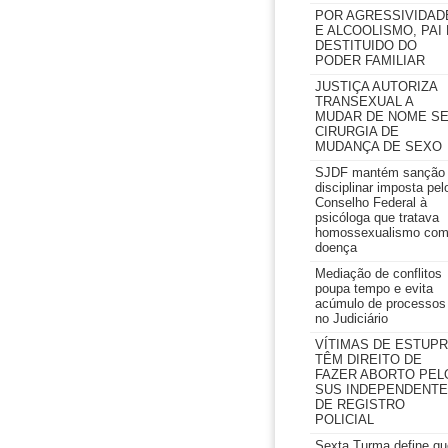
POR AGRESSIVIDAD
E ALCOOLISMO, PAI 
DESTITUIDO DO
PODER FAMILIAR
JUSTIÇA AUTORIZA
TRANSEXUAL A
MUDAR DE NOME S
CIRURGIA DE
MUDANÇA DE SEXO
SJDF mantém sanção
disciplinar imposta pel
Conselho Federal à
psicóloga que tratava
homossexualismo co
doença
Mediação de conflitos
poupa tempo e evita
acúmulo de processos
no Judiciário
VÍTIMAS DE ESTUP
TÊM DIREITO DE
FAZER ABORTO PEL
SUS INDEPENDENTE
DE REGISTRO
POLICIAL
Sexta Turma define qu