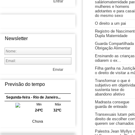
Entrar
saláriomaternidade par
mulheres e homens
adotantes e para casai
do mesmo sexo
O direito a um pai
Registro de Nasciment
Dupla Maternidade
Newsletter
Guarda Compartilhada
Obrigação Alimentar
Ensinando as crianças
odiarem o ex...
Filha ganha na Justiçã
Enviar
o direito de visitar a m
Transformar o que é
Previsão do tempo
subjetivo em objetivid
sustenta tese do
abandono afetivo
Segunda-feira - Rio de Janeiro...
Madrasta consegue
Min
Máx
guarda de enteado
24ºC
32ºC
Transexuais lutam pel
direito de escolher co
Chuva
querem ser chamados
Palestra Jean Wyllys 