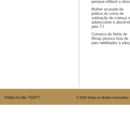
peniana inflável a idos
Mulher acusada da
prática do crime de
subtração de criança o
adolescente é absolvi
pelo TJ
Comarca do Norte de
Minas prioriza lista de
pais habilitados à ado
Visitas no site:
751977
© 2026 Todos os direitos reservados