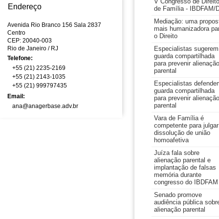
V Congresso de Direit
Endereço
de Família - IBDFAM/
Mediação: uma propos
Avenida Rio Branco 156 Sala 2837
mais humanizadora pa
Centro
o Direito
CEP: 20040-003
Rio de Janeiro
/ RJ
Especialistas sugerem
guarda compartilhada
Telefone:
para prevenir alienaçã
+55 (21) 2235-2169
parental
+55 (21) 2143-1035
Especialistas defende
+55 (21) 999797435
guarda compartilhada
Email:
para prevenir alienaçã
parental
ana@anagerbase.adv.br
Vara de Família é
competente para julgar
dissolução de união
homoafetiva
Juíza fala sobre
alienação parental e
implantação de falsas
memória durante
congresso do IBDFAM
Senado promove
audiência pública sobr
alienação parental