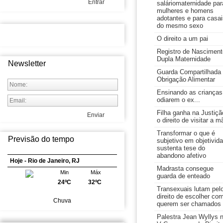
Entrar
saláriomaternidade par
mulheres e homens
adotantes e para casai
do mesmo sexo
O direito a um pai
Registro de Nasciment
Dupla Maternidade
Newsletter
Guarda Compartilhada
Obrigação Alimentar
Ensinando as crianças
odiarem o ex...
Filha ganha na Justiçã
Enviar
o direito de visitar a m
Transformar o que é
Previsão do tempo
subjetivo em objetivid
sustenta tese do
abandono afetivo
Hoje - Rio de Janeiro, RJ
Madrasta consegue
Min
Máx
guarda de enteado
24ºC
32ºC
Transexuais lutam pel
direito de escolher co
Chuva
querem ser chamados
Palestra Jean Wyllys 