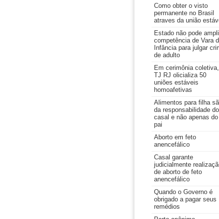
Como obter o visto
permanente no Brasil
atraves da união estáv
Estado não pode ampli
competência de Vara 
Infância para julgar cr
de adulto
Em cerimônia coletiva,
TJ RJ olicializa 50
uniões estáveis
homoafetivas
Alimentos para filha s
da responsabilidade do
casal e não apenas do
pai
Aborto em feto
anencefálico
Casal garante
judicialmente realizaç
de aborto de feto
anencefálico
Quando o Governo é
obrigado a pagar seus
remédios