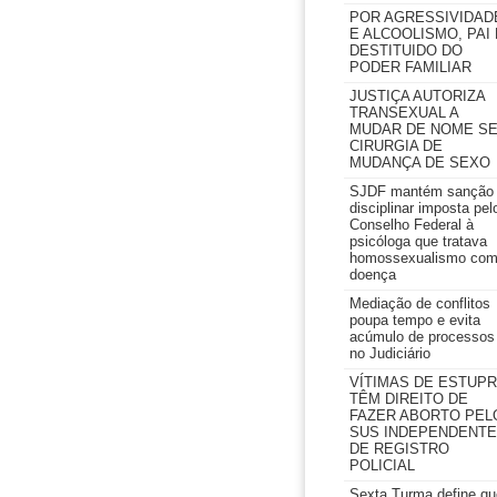
POR AGRESSIVIDAD
E ALCOOLISMO, PAI 
DESTITUIDO DO
PODER FAMILIAR
JUSTIÇA AUTORIZA
TRANSEXUAL A
MUDAR DE NOME S
CIRURGIA DE
MUDANÇA DE SEXO
SJDF mantém sanção
disciplinar imposta pel
Conselho Federal à
psicóloga que tratava
homossexualismo co
doença
Mediação de conflitos
poupa tempo e evita
acúmulo de processos
no Judiciário
VÍTIMAS DE ESTUP
TÊM DIREITO DE
FAZER ABORTO PEL
SUS INDEPENDENTE
DE REGISTRO
POLICIAL
Sexta Turma define qu