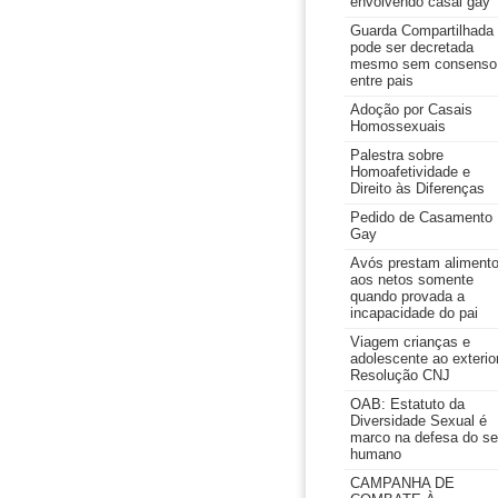
envolvendo casal gay
Guarda Compartilhada
pode ser decretada
mesmo sem consenso
entre pais
Adoção por Casais
Homossexuais
Palestra sobre
Homoafetividade e
Direito às Diferenças
Pedido de Casamento
Gay
Avós prestam aliment
aos netos somente
quando provada a
incapacidade do pai
Viagem crianças e
adolescente ao exterior
Resolução CNJ
OAB: Estatuto da
Diversidade Sexual é
marco na defesa do se
humano
CAMPANHA DE