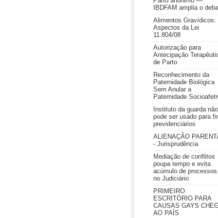
Parto anônimo —
IBDFAM amplia o deba
Alimentos Gravídicos:
Aspectos da Lei
11.804/08
Autorização para
Antecipação Terapêuti
de Parto
Reconhecimento da
Paternidade Biológica
Sem Anular a
Paternidade Socioafeti
Instituto da guarda não
pode ser usado para fi
previdenciários
ALIENAÇÃO PARENT
- Jurisprudência
Mediação de conflitos
poupa tempo e evita
acúmulo de processos
no Judiciário
PRIMEIRO
ESCRITÓRIO PARA
CAUSAS GAYS CHE
AO PAÍS