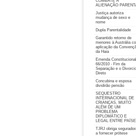
COMBATE À
ALIENAÇÃO PARENT
Justiça autoriza
mudança de sexo e
nome
Dupla Parentalidade
Garantido retorno de
menores à Austrália c
aplicação da Convenç
da Haia
Emenda Constituciona
66/2010 - Fim da
Separação e o Divorci
Direto
Concubina e esposa
dividirão pensão
SEQUESTRO
INTERNACIONAL DE
CRIANÇAS, MUITO
ALÉM DE UM
PROBLEMA
DIPLOMÁTICO E
LEGAL ENTRE PAÍS
TJRJ obriga segurador
a fornecer prótese