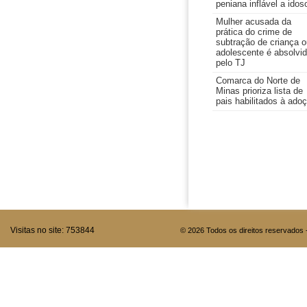
peniana inflável a idos
Mulher acusada da
prática do crime de
subtração de criança o
adolescente é absolvi
pelo TJ
Comarca do Norte de
Minas prioriza lista de
pais habilitados à ado
Visitas no site:
753844
© 2026 Todos os direitos reservados