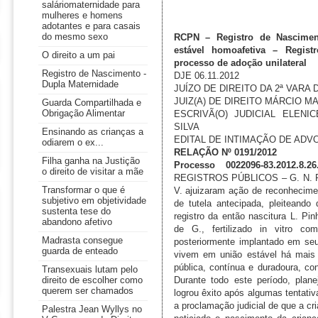
saláriomaternidade para
mulheres e homens
adotantes e para casais
do mesmo sexo
RCPN – Registro de Nascimen
estável homoafetiva – Regist
O direito a um pai
processo de adoção unilateral
Registro de Nascimento -
DJE 06.11.2012
Dupla Maternidade
JUÍZO DE DIREITO DA 2ª VARA
JUIZ(A) DE DIREITO MÁRCIO M
Guarda Compartilhada e
Obrigação Alimentar
ESCRIVÃ(O) JUDICIAL ELEN
SILVA
Ensinando as crianças a
EDITAL DE INTIMAÇÃO DE AD
odiarem o ex...
RELAÇÃO Nº 0191/2012
Filha ganha na Justição
Processo 0022096-83.2012.8.26
o direito de visitar a mãe
Transformar o que é
subjetivo em objetividade
sustenta tese do
abandono afetivo
Madrasta consegue
guarda de enteado
Transexuais lutam pelo
direito de escolher como
querem ser chamados
Palestra Jean Wyllys no